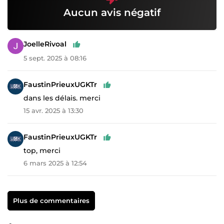
Aucun avis négatif
JoelleRivoal
5 sept. 2025 à 08:16
FaustinPrieuxUGKTr
dans les délais. merci
15 avr. 2025 à 13:30
FaustinPrieuxUGKTr
top, merci
6 mars 2025 à 12:54
Plus de commentaires