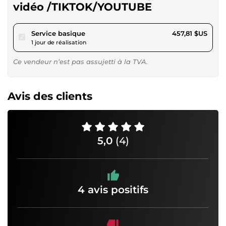
vidéo /TIKTOK/YOUTUBE
pour 421,94 $US
Service basique
457,81 $US
1 jour de réalisation
Ce vendeur n’est pas assujetti à la TVA.
Avis des clients
5,0
(4)
4 avis positifs