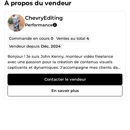
À propos du vendeur
ChevryEditing
Performance
Commande en cours
0
Ventes au total
4
Vendeur depuis
Déc. 2024
Bonjour ! Je suis John Kenny, monteur vidéo freelance
avec une passion pour la création de contenus visuels
captivants et dynamiques. J'accompagne mes clients dans
la réalisation de leurs projets, qu'il s'agisse de vidéos
promotionnelles, de montages pour les réseaux sociaux,
Contacter le vendeur
ou de contenus créatifs sur mesure. Mon objectif est de
transformer vos idées en vidéos percutantes qui marquent
En savoir plus
les esprits, tout en respectant vos attentes et délais.
Contactez-moi pour donner vie à vos projets vidéo !