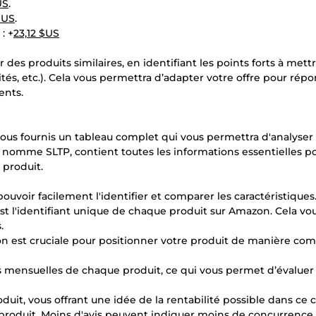
US
.
$US
.
: +
23,12 $US
 des produits similaires, en identifiant les points forts à mett
lités, etc.). Cela vous permettra d’adapter votre offre pour rép
ents.
ous fournis un tableau complet qui vous permettra d'analyser
 nomme SLTP, contient toutes les informations essentielles p
 produit.
uvoir facilement l'identifier et comparer les caractéristiques
st l'identifiant unique de chaque produit sur Amazon. Cela vo
.
tion est cruciale pour positionner votre produit de manière com
 mensuelles de chaque produit, ce qui vous permet d’évaluer 
uit, vous offrant une idée de la rentabilité possible dans ce 
e produit. Moins d'avis peuvent indiquer moins de concurrence