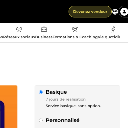
Devenez vendeur
on
Réseaux sociaux
Business
Formations & Coaching
Vie quotidienn
Basique
7 jours de réalisation
Service basique, sans option.
Personnalisé