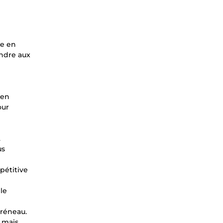
re en
ondre aux
 en
our
.
us
pétitive
le
créneau.
, mais