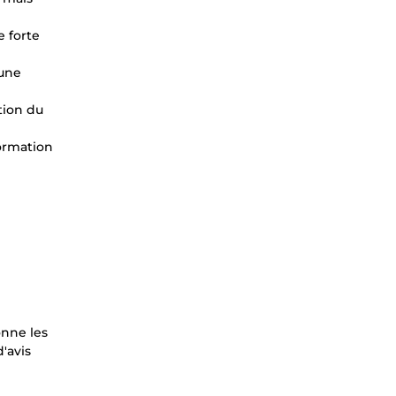
e forte
 une
tion du
formation
onne les
'avis