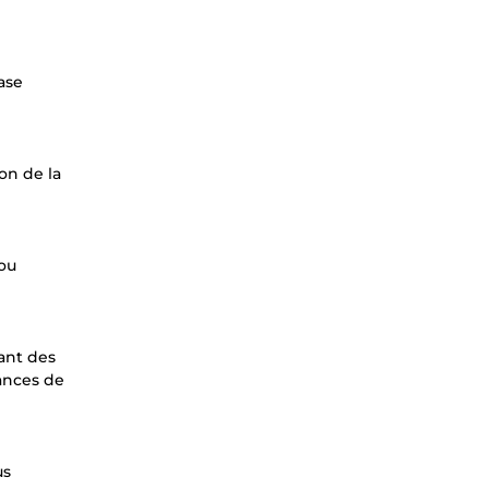
ase
on de la
 ou
ant des
ances de
us