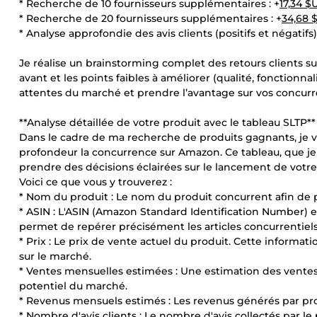
* Recherche de 10 fournisseurs supplémentaires : +
17,34 $
* Recherche de 20 fournisseurs supplémentaires : +
34,68 
* Analyse approfondie des avis clients (positifs et négatifs) 
Je réalise un brainstorming complet des retours clients sur
avant et les points faibles à améliorer (qualité, fonctionna
attentes du marché et prendre l’avantage sur vos concurr
**Analyse détaillée de votre produit avec le tableau SLTP**
Dans le cadre de ma recherche de produits gagnants, je v
profondeur la concurrence sur Amazon. Ce tableau, que je
prendre des décisions éclairées sur le lancement de votre
Voici ce que vous y trouverez :
* Nom du produit : Le nom du produit concurrent afin de po
* ASIN : L'ASIN (Amazon Standard Identification Number) e
permet de repérer précisément les articles concurrentiels
* Prix : Le prix de vente actuel du produit. Cette informa
sur le marché.
* Ventes mensuelles estimées : Une estimation des ventes
potentiel du marché.
* Revenus mensuels estimés : Les revenus générés par prod
* Nombre d'avis clients : Le nombre d'avis collectés par l