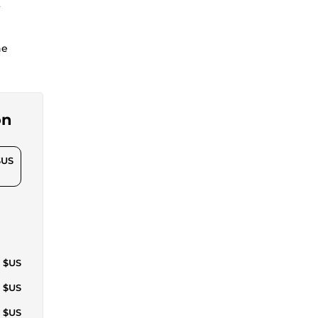
t
ne
on
$US
3 $US
8 $US
1 $US