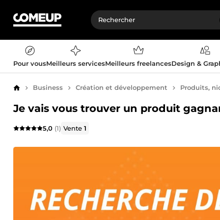
Pour vous
Meilleurs services
Meilleurs freelances
Design & Gra
Business
Création et développement
Produits, ni
Accueil
Je vais vous trouver un produit gagn
5,0
(1)
Vente
1