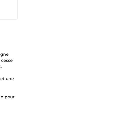
ligne
e cesse
.
 et une
ain pour