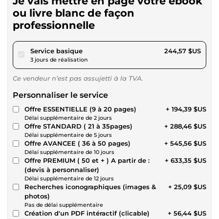
Je vais mettre en page votre ebook
ou livre blanc de façon
professionnelle
pour 225,40 $US
Service basique
244,57 $US
3 jours de réalisation
Ce vendeur n’est pas assujetti à la TVA.
Personnaliser le service
Offre ESSENTIELLE (9 à 20 pages)
+ 194,39 $US
Délai supplémentaire de 2 jours
Offre STANDARD ( 21 à 35pages)
+ 288,46 $US
Délai supplémentaire de 5 jours
Offre AVANCEE ( 36 à 50 pages)
+ 545,56 $US
Délai supplémentaire de 10 jours
Offre PREMIUM ( 50 et + ) A partir de :
+ 633,35 $US
(devis à personnaliser)
Délai supplémentaire de 12 jours
Recherches iconographiques (images &
+ 25,09 $US
photos)
Pas de délai supplémentaire
Création d'un PDF intéractif (clicable)
+ 56,44 $US