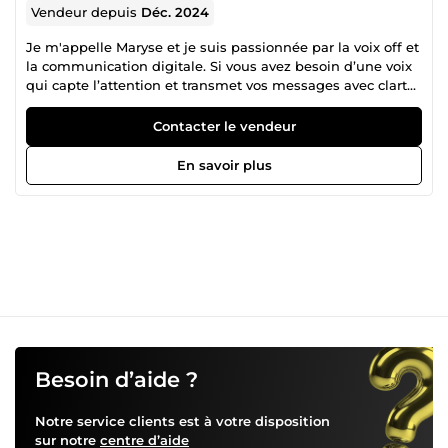
Vendeur depuis
Déc. 2024
Je m'appelle Maryse et je suis passionnée par la voix off et
la communication digitale. Si vous avez besoin d’une voix
qui capte l’attention et transmet vos messages avec clarté
et impact, je suis là pour vous accompagner. Que ce soit
pour une publicité, un podcast, un documentaire, une
Contacter le vendeur
vidéo YouTube ou un livre audio, je mets ma voix au
service de votre projet. Mais ce n’est pas tout. Je vous aide
En savoir plus
aussi à booster votre présence en ligne grâce à des
services de community management sur mesure. Création
de contenu, rédaction de publications engageantes,
élaboration de stratégies éditoriales, visuels Canva : je vous
propose des solutions simples, efficaces et adaptées à
votre image. Mon approche est humaine, professionnelle
et orientée résultats. Je prends le temps de comprendre
vos attentes pour livrer un travail de qualité, qu’il s’agisse
de poser ma voix sur vos contenus ou de faire rayonner
votre marque sur les réseaux sociaux. Travailler avec moi,
c’est choisir une collaboratrice sérieuse, créative et
Besoin d’aide ?
impliquée. Si vous avez des questions ou un projet en tête,
je serais ravie d’en discuter avec vous.
Notre service clients est à votre disposition
sur notre
centre d’aide