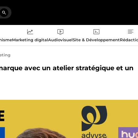
phisme
Marketing digital
Audiovisuel
Site & Développement
Rédacti
eting
marque avec un atelier stratégique et un