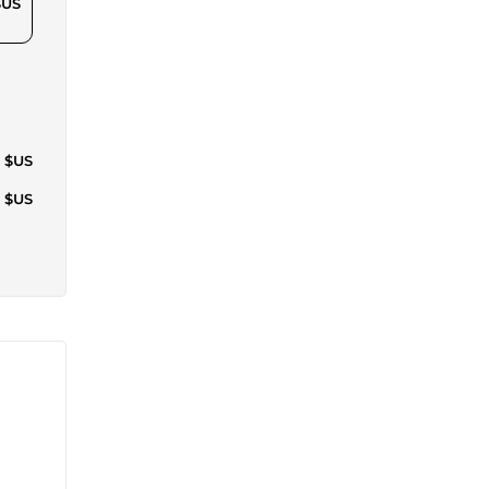
$US
0 $US
4 $US