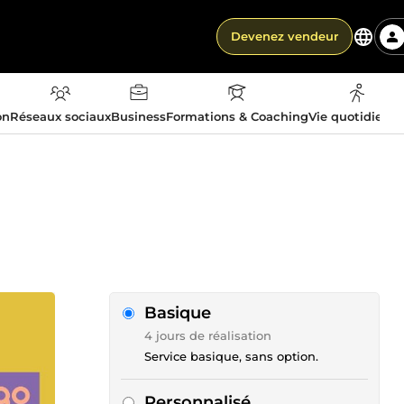
Devenez vendeur
on
Réseaux sociaux
Business
Formations & Coaching
Vie quotidienn
Basique
4 jours de réalisation
Service basique, sans option.
Personnalisé