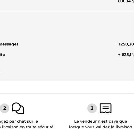
600,14 
 messages
+ 1 250,3
ité
+ 625,1
t
gez par chat sur le
Le vendeur n’est payé que
a livraison en toute sécurité
lorsque vous validez la livraison