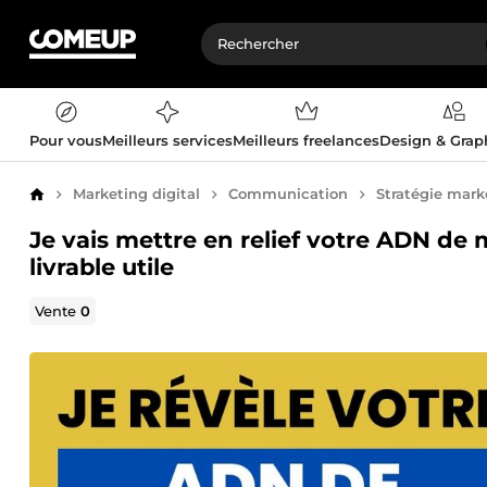
Pour vous
Meilleurs services
Meilleurs freelances
Design & Gra
Marketing digital
Communication
Stratégie mark
Accueil
Je vais mettre en relief votre ADN de 
livrable utile
Vente
0