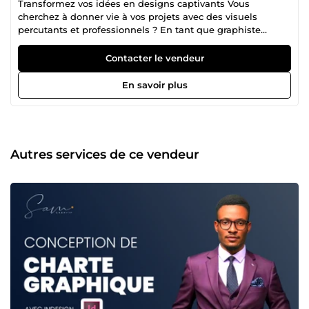
Transformez vos idées en designs captivants Vous
cherchez à donner vie à vos projets avec des visuels
percutants et professionnels ? En tant que graphiste
expérimenté, je vous accompagne dans la création de
designs sur mesure qui reflètent votre identité et captivent
Contacter le vendeur
votre audience. Que ce soit pour : Logos et identités
visuelles : Créez une marque mémorable et
En savoir plus
reconnaissable. Supports marketing : Flyers, brochures,
affiches ou bannières publicitaires. Design web et réseaux
sociaux : Habillages modernes et dynamiques pour
engager votre communauté. Illustrations personnalisées :
Apportez une touche artistique unique à vos projets.
Autres services de ce vendeur
Chaque projet est réalisé avec soin, créativité et en
collaboration étroite pour garantir un résultat qui dépasse
vos attentes. 📞 Contactez-moi dès aujourd’hui pour
discuter de votre projet.