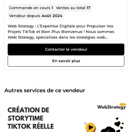
Commande en cours
1
Ventes au total
17
Vendeur depuis
Août 2024
Web Strategy : L’Expertise Digitale pour Propulser Vos
Projets TikTok et Bien Plus Bienvenue ! Nous sommes
Web Strategy, spécialisés dans les stratégies web
modernes, avec un objectif clair : aider nos clients à se
démarquer sur TikTok et au-delà. Notre expertise repose
Contacter le vendeur
sur des techniques innovantes et des solutions sur mesure
pour garantir des résultats concrets et mesurables.
En savoir plus
Spécialistes de l’Accroissement d’Audience sur TikTok
Avec TikTok au cœur des tendances actuelles, il est
essentiel de maximiser votre visibilité pour atteindre vos
objectifs. Voici comment nous pouvons vous aider :
Augmentation du nombre d’abonnés : Nous appliquons
Autres services de ce vendeur
des stratégies éprouvées et personnalisées pour attirer
une audience qualifiée et active. Création d’une
communauté engagée : En combinant contenu pertinent
et interactions authentiques, nous transformons vos
abonnés en véritables ambassadeurs de votre marque ou
projet. Optimisation de la visibilité : Grâce à des analyses
approfondies des algorithmes TikTok et des tendances