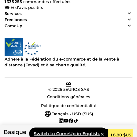
1 335 255
commandes effectuées
99 %
d’avis positifs
Services
Freelances
ComeUp
Adhère à la Fédération du e-commerce et de la vente à
distance (Fevad) et à sa charte qualité.
© 2026 5EUROS SAS
Conditions générales
Politique de confidentialité
Français • USD ($US)
Basique
Switch to ComeUp in English.
Commander
18,80 $US