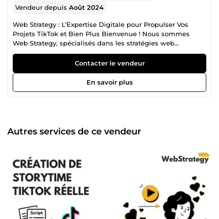
Vendeur depuis
Août 2024
Web Strategy : L’Expertise Digitale pour Propulser Vos
Projets TikTok et Bien Plus Bienvenue ! Nous sommes
Web Strategy, spécialisés dans les stratégies web
modernes, avec un objectif clair : aider nos clients à se
démarquer sur TikTok et au-delà. Notre expertise repose
Contacter le vendeur
sur des techniques innovantes et des solutions sur mesure
pour garantir des résultats concrets et mesurables.
En savoir plus
Spécialistes de l’Accroissement d’Audience sur TikTok
Avec TikTok au cœur des tendances actuelles, il est
essentiel de maximiser votre visibilité pour atteindre vos
objectifs. Voici comment nous pouvons vous aider :
Augmentation du nombre d’abonnés : Nous appliquons
Autres services de ce vendeur
des stratégies éprouvées et personnalisées pour attirer
une audience qualifiée et active. Création d’une
communauté engagée : En combinant contenu pertinent
et interactions authentiques, nous transformons vos
abonnés en véritables ambassadeurs de votre marque ou
projet. Optimisation de la visibilité : Grâce à des analyses
approfondies des algorithmes TikTok et des tendances
virales, nous vous plaçons au-devant de la scène. Chaque
projet bénéficie d’un accompagnement unique, basé sur