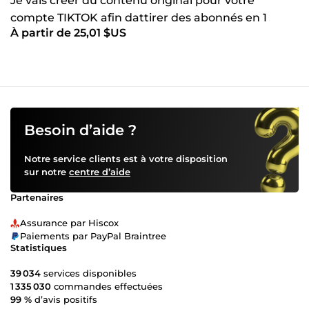
Je vais créer du contenu original pour votre
compte TIKTOK afin dattirer des abonnés en 1
À partir de 25,01 $US
semaine
Besoin d’aide ?
Notre service clients est à votre disposition
sur notre
centre d’aide
Partenaires
Assurance par Hiscox
Paiements par PayPal Braintree
Statistiques
39 034
services disponibles
1 335 030
commandes effectuées
99 %
d’avis positifs