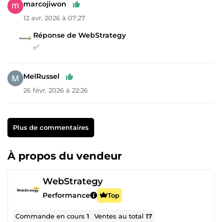
marcojiwon
12 avr. 2026 à 07:27
Réponse de WebStrategy
✅
MelRussel
26 févr. 2026 à 22:26
Plus de commentaires
À propos du vendeur
WebStrategy
Performance
Top
Commande en cours
1
Ventes au total
17