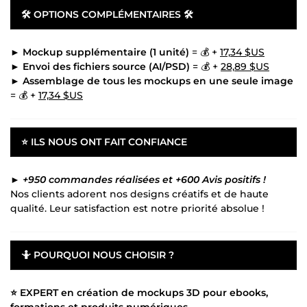
🛠 OPTIONS COMPLÉMENTAIRES 🛠
►
Mockup supplémentaire (1 unité)
= 💰 +
17,34 $US
►
Envoi des fichiers source (AI/PSD)
= 💰 +
28,89 $US
►
Assemblage de tous les mockups en une seule image
= 💰 +
17,34 $US
⭐
ILS NOUS ONT FAIT CONFIANCE
►
+950 commandes réalisées et +600 Avis positifs !
Nos clients adorent nos designs créatifs et de haute
qualité. Leur satisfaction est notre priorité absolue !
🤷
POURQUOI NOUS CHOISIR ?
⭐ EXPERT en création de mockups 3D pour ebooks,
formations et produits numériques.