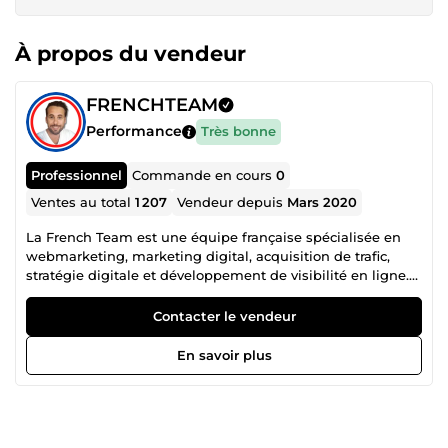
À propos du vendeur
FRENCHTEAM
Performance
Très bonne
Professionnel
Commande en cours
0
Ventes au total
1 207
Vendeur depuis
Mars 2020
La French Team est une équipe française spécialisée en
webmarketing, marketing digital, acquisition de trafic,
stratégie digitale et développement de visibilité en ligne.
Notre collectif regroupe plusieurs profils complémentaires,
âgés de 21 à 39 ans, chacun expert dans son domaine :
Contacter le vendeur
publicité Facebook Ads, Instagram Ads, Snapchat Ads,
Google Ads, création de site web, tunnel de vente,
En savoir plus
copywriting, génération de leads, branding, growth
hacking, automation, stratégie réseaux sociaux,
référencement, conversion et visibilité business. Cette
diversité de compétences nous permet de proposer une
approche complète, efficace et orientée résultats. Là où