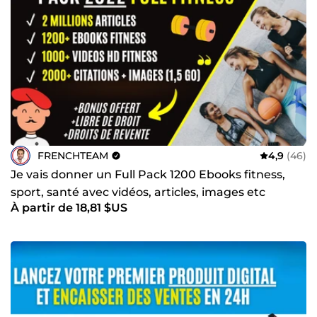
humain et efficace. Notre priorité : vous aider à réussir, à
gagner en visibilité et à faire évoluer votre projet
durablement. Vous cherchez une équipe polyvalente,
dynamique et compétente pour développer votre activité
en ligne ? Contactez La French Team dès maintenant. À
très bientôt, La French Team
FRENCHTEAM
4,9
(46)
Je vais donner un Full Pack 1200 Ebooks fitness,
sport, santé avec vidéos, articles, images etc
À partir de 18,81 $US