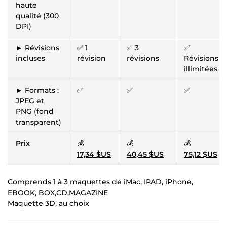
haute
qualité (300
DPI)
► Révisions
✅ 1
✅ 3
✅
incluses
révision
révisions
Révisions
illimitées
► Formats :
✅
✅
✅
JPEG et
PNG (fond
transparent)
Prix
💰
💰
💰
17,34 $US
40,45 $US
75,12 $US
Comprends 1 à 3 maquettes de iMac, IPAD, iPhone,
EBOOK, BOX,CD,MAGAZINE
Maquette 3D, au choix