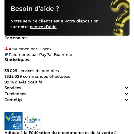
suite pour vous accompagner dans vos projets créatifs.
Contactez-moi dès maintenant pour un service
Besoin d’aide ?
personnalisé et de qualité 💼✨
Notre service clients est à votre disposition
sur notre
centre d’aide
Partenaires
Assurance par Hiscox
Paiements par PayPal Braintree
Statistiques
39 029
services disponibles
1 335 029
commandes effectuées
99 %
d’avis positifs
Services
Freelances
ComeUp
Adhère à la Fédération du e-commerce et de la vente à