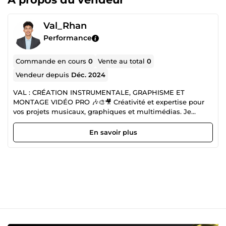
Val_Rhan
Performance
Commande en cours
0
Vente au total
0
Vendeur depuis
Déc. 2024
VAL : CRÉATION INSTRUMENTALE, GRAPHISME ET
MONTAGE VIDÉO PRO 🎶🎨🎥 Créativité et expertise pour
vos projets musicaux, graphiques et multimédias. Je
m'appelle Val, spécialisé en création instrumentale,
graphisme et montage vidéo. 💼🎵 Avec un tarif de 6,99
En savoir plus
euros de l'heure, je vous propose des services
professionnels pour donner vie à vos idées et sublimer vos
contenus. Mes compétences clés incluent : Création
instrumentale 🎶 : Composition et production de musiques
originales adaptées à vos besoins Graphisme 🎨 :
Conception de visuels attrayants, comme des logos,
affiches et bannières Montage vidéo 🎥 : Production et
édition de vidéos dynamiques et percutantes pour vos
projets personnels ou professionnels Je suis disponible de