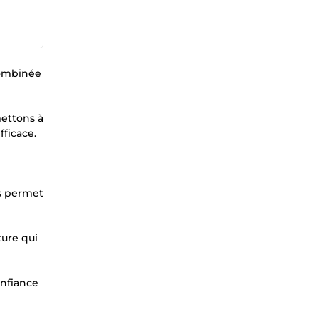
combinée
mettons à
fficace.
us permet
ture qui
onfiance