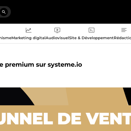
phisme
Marketing digital
Audiovisuel
Site & Développement
Rédacti
te premium sur systeme.io