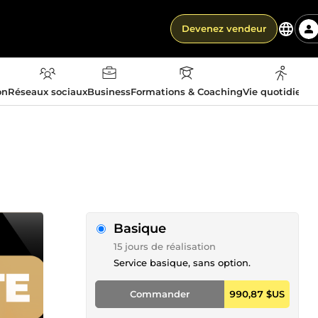
Devenez vendeur
on
Réseaux sociaux
Business
Formations & Coaching
Vie quotidienn
Basique
15 jours de réalisation
Service basique, sans option.
Commander
990,87 $US