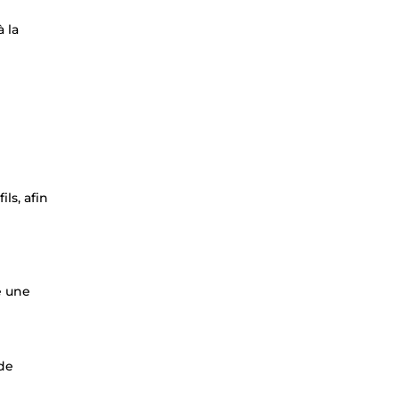
 la
ls, afin
e une
 de