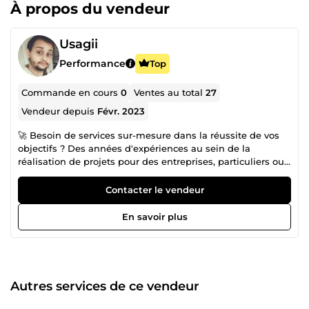
À propos du vendeur
Usagii
Performance
Top
Commande en cours
0
Ventes au total
27
Vendeur depuis
Févr. 2023
🚀 Besoin de services sur-mesure dans la réussite de vos
objectifs ? Des années d'expériences au sein de la
réalisation de projets pour des entreprises, particuliers ou
formateurs, je mets en avant mes capacités pour fournir
des services de qualité. Moi, c'est Usagii et je vais vous
Contacter le vendeur
aider à atteindre l'excellence avec mon savoir-faire 🎯
Pourquoi me choisir ? Votre demande sera exécutée au
En savoir plus
plus vite pour votre plus grande satisfaction. Vous aurez
une livraison rapide de vos services avec un respect formel
des délais de livraison, ainsi qu'une écoute de chaque
critère pour fournir un service de qualité. 📩 Contactez-moi
si je suis l'idéal pour votre demande !
Autres services de ce vendeur