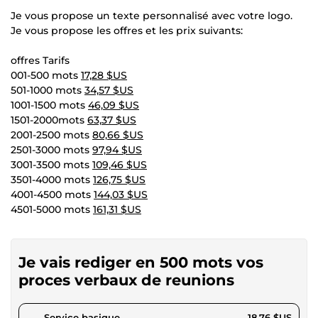
Je vous propose un texte personnalisé avec votre logo.
Je vous propose les offres et les prix suivants:
offres Tarifs
001-500 mots
17,28 $US
501-1000 mots
34,57 $US
1001-1500 mots
46,09 $US
1501-2000mots
63,37 $US
2001-2500 mots
80,66 $US
2501-3000 mots
97,94 $US
3001-3500 mots
109,46 $US
3501-4000 mots
126,75 $US
4001-4500 mots
144,03 $US
4501-5000 mots
161,31 $US
Je vais rediger en 500 mots vos
proces verbaux de reunions
pour 17,28 $US
Service basique
18,76 $US