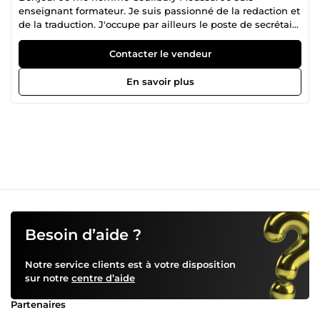
enseignant formateur. Je suis passionné de la redaction et
de la traduction. J'occupe par ailleurs le poste de secrétaire
dans une organisation au sein de laquelle je suis
régulièrement chargé de rediger les procès verbaux de
Contacter le vendeur
réunion. Je voudrais modestement mettre mes
competences à votre service pour vous aider à traduire vos
En savoir plus
documents en d'autres langues et rediger vos rapports
professionnels.
Besoin d’aide ?
Notre service clients est à votre disposition
sur notre
centre d’aide
Partenaires