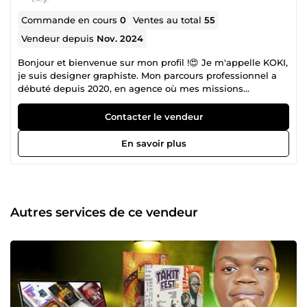
Commande en cours
0
Ventes au total
55
Vendeur depuis
Nov. 2024
Bonjour et bienvenue sur mon profil !😍 Je m'appelle KOKI,
je suis designer graphiste. Mon parcours professionnel a
débuté depuis 2020, en agence où mes missions
consistaient à la création de tous types de support de
communication visuels (web, imprimables, digitaux et
Contacter le vendeur
interactifs). Par la suite, grâce à mon savoir-faire et un
besoin d'autonomie, je me suis lancé à mon propre
En savoir plus
compte depuis deux ans, mettant ainsi mes compétences
à profit à de nombreux entrepreneurs. Je m’inscris
aujourd’hui sur ComeUp afin d’élargir mon carnet de
clients satisfaits dont vous.😊 Si vous souhaitez obtenir le
meilleur résultat tout en minimisant vos couts, contactez-
Autres services de ce vendeur
moi dès maintenant ! 🤔Une question ? Discutons-en.
Besoin de conseils ? Je suis prêt à mettre mon expertise à
votre service. Cliquez maintenant sur le bouton ME
CONTACTER