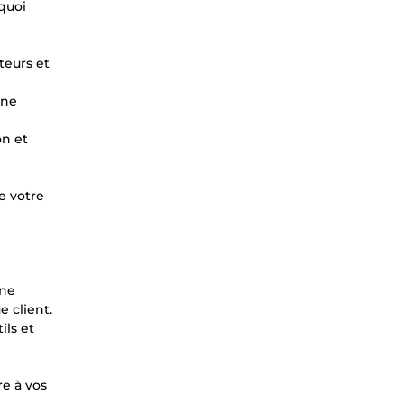
quoi
teurs et
une
on et
e votre
une
 client.
ils et
e à vos