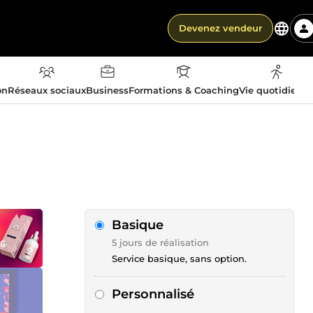
Devenez vendeur
on
Réseaux sociaux
Business
Formations & Coaching
Vie quotidienn
Basique
5 jours de réalisation
Service basique, sans option.
Personnalisé