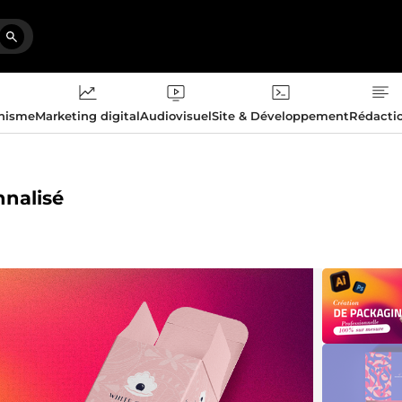
phisme
Marketing digital
Audiovisuel
Site & Développement
Rédacti
nnalisé