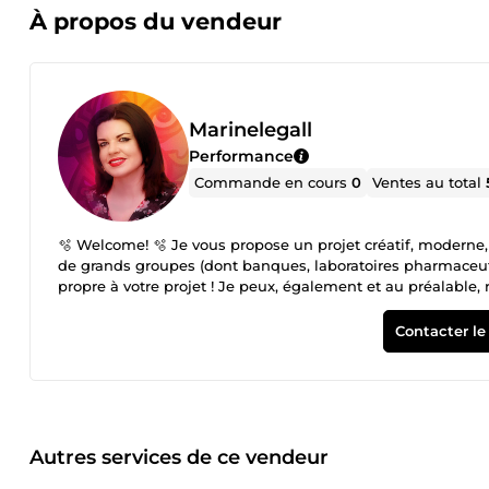
À propos du vendeur
Marinelegall
Performance
Commande en cours
0
Ventes au total
🫧 Welcome! 🫧 Je vous propose un projet créatif, moderne,
de grands groupes (dont banques, laboratoires pharmaceuti
propre à votre projet ! Je peux, également et au préalable, r
disposez d'une charte graphique ? Je l'applique conscienc
(supplémentaire ou complémentaire) afin d'apporter une plus-value. Projets en COMMUNICATION VISUELLE &a
Contacter le
secteur d'activité(s) • Tout format • Créations / Exécutions 
existante • InDesign, Photoshop, Illustrator, Acrobat Pro • SUPPORTS DE COMMUNICATION commerciale, événementielle,
institutionnelle, financière &amp; ÉDITION PRINT (liste non exhaustive) : affiche, brochure, catalogue, étiquette, fiche, flyer, guide,
kakémono, livre, stand (panneau, toile, etc.), papeterie (car
rapport annuel, etc. DIGITAL (liste non exhaustive) : webdesi
IDENTITÉS VISUELLES Logo et charte graphique.
Autres services de ce vendeur