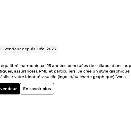
5
Vendeur depuis
Déc. 2023
 équilibré, harmonieux ! 15 années ponctuées de collaborations au
ques, assurances), PME et particuliers. Je crée un style graphique
éaliser votre identité visuelle (logo et/ou charte graphique). Vous
ieusement, agrémentée, si vous le souhaitez, d'une touche créative
mp; ÉDITION • Tout
 vendeur
En savoir plus
/ Adaptations / Modifications • Application de charte graphique si
te de visite, etc.), packaging, plaquette, roll up, document de référen
gn, bannière, newsletter, [e]mailing, PDF interactif, design mobile e