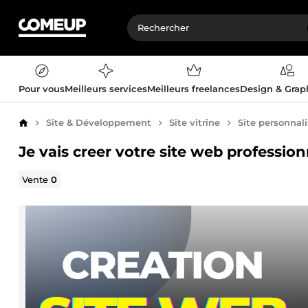
Pour vous
Meilleurs services
Meilleurs freelances
Design & Gra
Site & Développement
Site vitrine
Site personnal
Accueil
Je vais creer votre site web professi
Vente
0