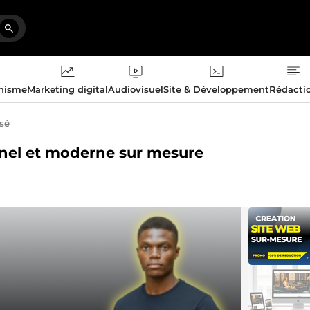
phisme
Marketing digital
Audiovisuel
Site & Développement
Rédacti
isé
onnel et moderne sur mesure