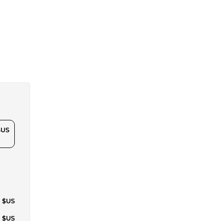
$US
3 $US
3 $US