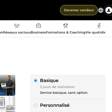
Devenez vendeur
on
Réseaux sociaux
Business
Formations & Coaching
Vie quotidienn
Basique
3 jours de réalisation
Service basique, sans option.
Personnalisé