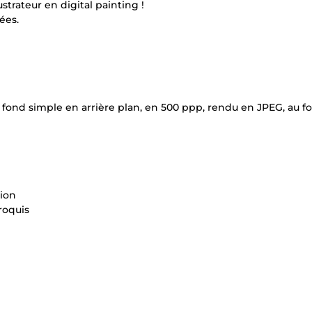
ustrateur en digital painting !
ées.
n fond simple en arrière plan, en 500 ppp, rendu en JPEG, au f
tion
croquis