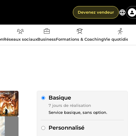
Devenez vendeur
on
Réseaux sociaux
Business
Formations & Coaching
Vie quotidienn
Basique
7 jours de réalisation
Service basique, sans option.
Personnalisé