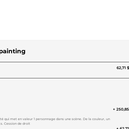
 painting
62,71 
+ 250,8
ité qui met en valeur 1 personnage dans une scène. De la couleur, un
s. Cession de droit
+ 62,7