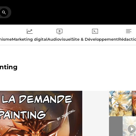
phisme
Marketing digital
Audiovisuel
Site & Développement
Rédacti
inting