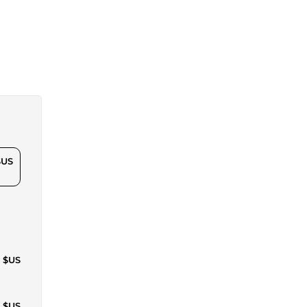
$US
5 $US
1 $US