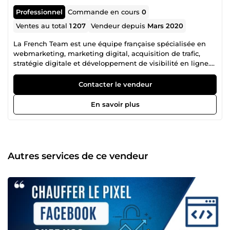
Professionnel
Commande en cours
0
Ventes au total
1 207
Vendeur depuis
Mars 2020
La French Team est une équipe française spécialisée en
webmarketing, marketing digital, acquisition de trafic,
stratégie digitale et développement de visibilité en ligne.
Notre collectif regroupe plusieurs profils complémentaires,
âgés de 21 à 39 ans, chacun expert dans son domaine :
Contacter le vendeur
publicité Facebook Ads, Instagram Ads, Snapchat Ads,
Google Ads, création de site web, tunnel de vente,
En savoir plus
copywriting, génération de leads, branding, growth
hacking, automation, stratégie réseaux sociaux,
référencement, conversion et visibilité business. Cette
diversité de compétences nous permet de proposer une
approche complète, efficace et orientée résultats. Là où
Autres services de ce vendeur
beaucoup s’arrêtent à la théorie, nous mettons en place
des actions concrètes pour attirer plus de clients,
développer votre présence en ligne, améliorer votre image
de marque et booster votre chiffre d’affaires. Notre arrivée
sur ComeUp a un objectif simple : rendre accessibles des
compétences habituellement réservées à des structures
plus importantes. Depuis longtemps, nous accompagnons
dans l’ombre de nombreux entrepreneurs, marques, e-