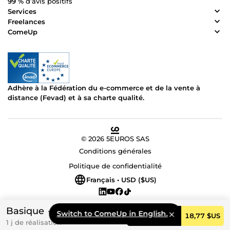
99 %
d’avis positifs
Services
Freelances
ComeUp
Adhère à la Fédération du e-commerce et de la vente à
distance (Fevad) et à sa charte qualité.
© 2026 5EUROS SAS
Conditions générales
Politique de confidentialité
Français • USD ($US)
Basique
Switch to ComeUp in English.
Commander
18,77 $US
1 j de réalisation