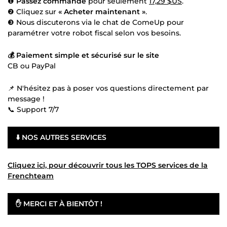
❶
Passez commande
pour seulement
17,29 $US
.
❷ Cliquez sur
« Acheter maintenant »
.
❸ Nous discuterons via le chat de ComeUp pour
paramétrer votre robot fiscal selon vos besoins.
💰 Paiement simple et sécurisé sur le site
CB ou PayPal
📌 N'hésitez pas à poser vos questions directement par
message !
📞 Support 7/7
⬇️ NOS AUTRES SERVICES
Cliquez ici, pour découvrir tous les TOPS services de la
Frenchteam
✋ MERCI ET À BIENTÔT !