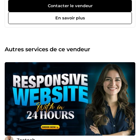
commerce platforms, and custom web applications,
Contacter le vendeur
ensuring seamless functionality and exceptional user
experiences. In addition to web design, I excel in creating
En savoir plus
compelling graphic designs, including logos, branding
materials, social media graphics, and print designs. I am
proficient in the latest design software and committed to
delivering high-quality, creative solutions tailored to your
unique needs. Let's work together to bring your vision to
Autres services de ce vendeur
life with innovative design and impeccable execution!
Zoetech