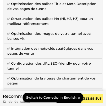
✅ Optimisation des balises Title et Meta Description
de vos pages de tunnel
✅ Structuration des balises Hn (H1, H2, H3) pour un
meilleur référencement
✅ Optimisation des images de votre tunnel avec
balises Alt
✅ Intégration des mots-clés stratégiques dans vos
pages de vente
✅ Configuration des URL SEO-friendly pour votre
tunnel
✅ Optimisation de la vitesse de chargement de vos
pages
✅ Amélioration technique pour faciliter l'indexation
Recommandé
Switch to ComeUp in English.
par Google
Commander
313,59 $US
12 j de réalisation