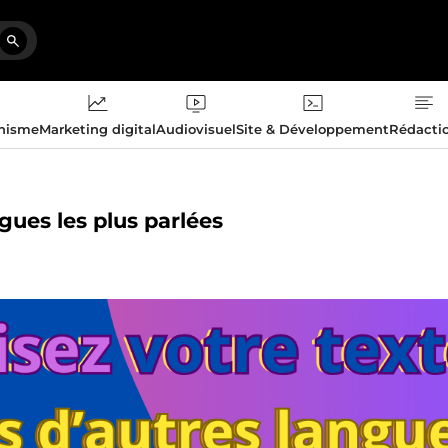
phisme
Marketing digital
Audiovisuel
Site & Développement
Rédacti
ngues les plus parlées