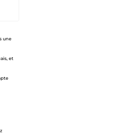
is une
ais, et
apte
z