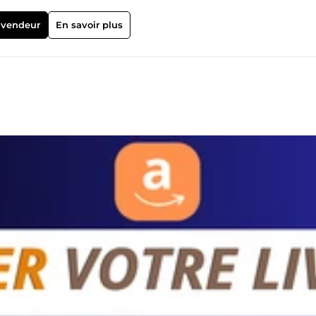
’attention et mettent en valeur votre projet. ***🚀
 vendeur
En savoir plus