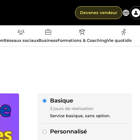
Devenez vendeur
on
Réseaux sociaux
Business
Formations & Coaching
Vie quotidienn
Basique
3 jours de réalisation
Service basique, sans option.
Personnalisé