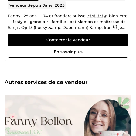
Vendeur depuis
Janv. 2025
Fanny , 28 ans — 74 et frontière suisse 🇫🇷🇨🇭 🌿 bien-être
• lifestyle • grand air • famille • pet Maman et maîtresse de
Sanji , Oji 🐶 (husky &amp; Dobermann) &amp; Iron 🐱 je
vis et filme en Haute-Savoie entre lac et montagne —
routines bien-être, cuisine du quotidien et balades en
Contacter le vendeur
nature. Un univers ancré, cohérent, qui parle à une
audience qui lui ressemble, de façon naturelle. Vidéos
En savoir plus
UGC prêtes à diffuser, pensées pour les réseaux sociaux et
les ads. 📩 Disponible pour collaborations Mon portfolio :
https://ugcbyfanny.my.canva.site/portfolio
Autres services de ce vendeur