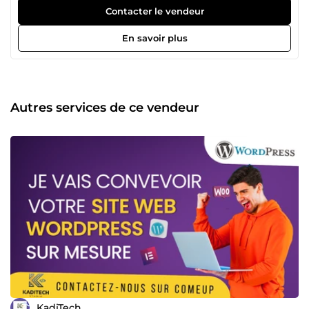
web performants et adaptés aux besoins spécifiques de
Contacter le vendeur
mes clients. Je maîtrise des CMS comme WordPress,
Shopify, PrestaShop, ainsi que des outils comme
En savoir plus
Système.io, que j’utilise pour la création de tunnels de
vente efficaces, permettant de maximiser vos conversions
et d’optimiser l’expérience d'achat en ligne. En tant que
spécialiste en référencement naturel (SEO), je veille à ce
que vos sites bénéficient d’une visibilité optimale sur les
Autres services de ce vendeur
moteurs de recherche. J’intègre des plugins tels que
WooCommerce et Système.io pour développer des sites e-
commerce complets, avec des fonctionnalités avancées
comme la gestion des paiements sécurisés, la création de
catalogues produits, et l’optimisation des funnels de vente
pour améliorer les performances commerciales. Mon
expertise englobe également la personnalisation de sites
grâce à des langages tels que HTML, CSS, et des outils
comme Elementor ou Divi, garantissant des sites uniques,
performants et entièrement adaptés à chaque projet. Je
vous accompagne de la conception à la mise en ligne, en
prenant en charge la gestion du nom de domaine, de
l'hébergement, et la sécurisation SSL de votre site. Je
possède également des compétences en création de
supports visuels professionnels comme des logos, affiches
KadiTech