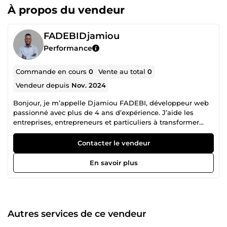
À propos du vendeur
FADEBIDjamiou
Performance
Commande en cours
0
Vente au total
0
Vendeur depuis
Nov. 2024
Bonjour, je m’appelle Djamiou FADEBI, développeur web
passionné avec plus de 4 ans d’expérience. J’aide les
entreprises, entrepreneurs et particuliers à transformer
leurs idées en solutions numériques performantes et
adaptées à leurs objectifs. Mon expertise en PHP,
Contacter le vendeur
JavaScript, Laravel, Vue.js/React.js et autres technologies
modernes me permet de livrer des solutions innovantes,
En savoir plus
fiables et sur mesure, parfaitement alignées avec vos
besoins spécifiques. 🎯 Pourquoi me choisir ? Une
approche 100 % personnalisée Je prends le temps de
comprendre vos objectifs et vos attentes pour concevoir
des solutions digitales qui vous ressemblent. Chaque
Autres services de ce vendeur
projet est unique, et mon rôle est de vous fournir un