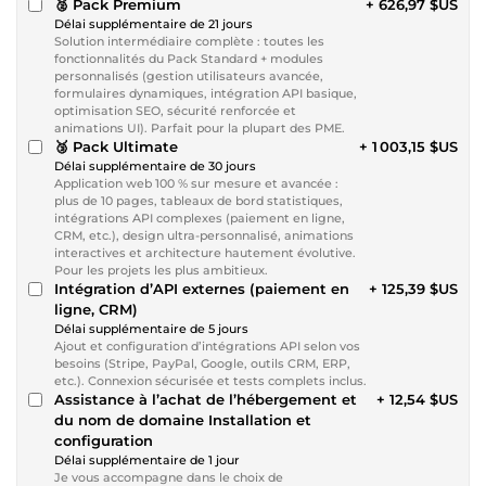
🥈 Pack Premium
+ 626,97 $US
Délai supplémentaire de 21 jours
Solution intermédiaire complète : toutes les
fonctionnalités du Pack Standard + modules
personnalisés (gestion utilisateurs avancée,
formulaires dynamiques, intégration API basique,
optimisation SEO, sécurité renforcée et
animations UI). Parfait pour la plupart des PME.
🥉 Pack Ultimate
+ 1 003,15 $US
Délai supplémentaire de 30 jours
Application web 100 % sur mesure et avancée :
plus de 10 pages, tableaux de bord statistiques,
intégrations API complexes (paiement en ligne,
CRM, etc.), design ultra-personnalisé, animations
interactives et architecture hautement évolutive.
Pour les projets les plus ambitieux.
Intégration d’API externes (paiement en
+ 125,39 $US
ligne, CRM)
Délai supplémentaire de 5 jours
Ajout et configuration d’intégrations API selon vos
besoins (Stripe, PayPal, Google, outils CRM, ERP,
etc.). Connexion sécurisée et tests complets inclus.
Assistance à l’achat de l’hébergement et
+ 12,54 $US
du nom de domaine Installation et
configuration
Délai supplémentaire de 1 jour
Je vous accompagne dans le choix de