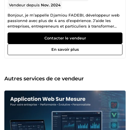
Vendeur depuis
Nov. 2024
Bonjour, je m’appelle Djamiou FADEBI, développeur web
passionné avec plus de 4 ans d’expérience. J’aide les
entreprises, entrepreneurs et particuliers à transformer
leurs idées en solutions numériques performantes et
adaptées à leurs objectifs. Mon expertise en PHP,
Contacter le vendeur
JavaScript, Laravel, Vue.js/React.js et autres technologies
modernes me permet de livrer des solutions innovantes,
En savoir plus
fiables et sur mesure, parfaitement alignées avec vos
besoins spécifiques. 🎯 Pourquoi me choisir ? Une
approche 100 % personnalisée Je prends le temps de
comprendre vos objectifs et vos attentes pour concevoir
des solutions digitales qui vous ressemblent. Chaque
Autres services de ce vendeur
projet est unique, et mon rôle est de vous fournir un
produit final de haute qualité, parfaitement adapté à votre
activité et à vos défis. Un partenaire dédié à votre succès
En travaillant avec moi, vous bénéficiez d’un interlocuteur
unique, engagé à chaque étape de votre projet. Mon
objectif est de vous accompagner dans la réussite de votre
transition numérique, en vous apportant des solutions
concrètes et durables. Une flexibilité à votre service En tant
que freelance, je suis capable de m’adapter rapidement à