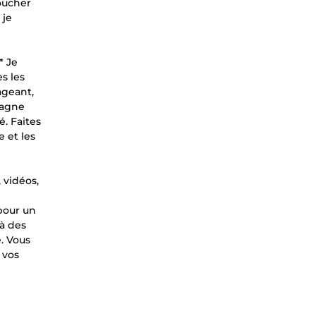
oucher
 je
* Je
s les
ageant,
pagne
é. Faites
 et les
 vidéos,
pour un
 à des
. Vous
 vos