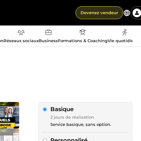
Devenez vendeur
on
Réseaux sociaux
Business
Formations & Coaching
Vie quotidienn
Basique
2 jours de réalisation
Service basique, sans option.
Personnalisé