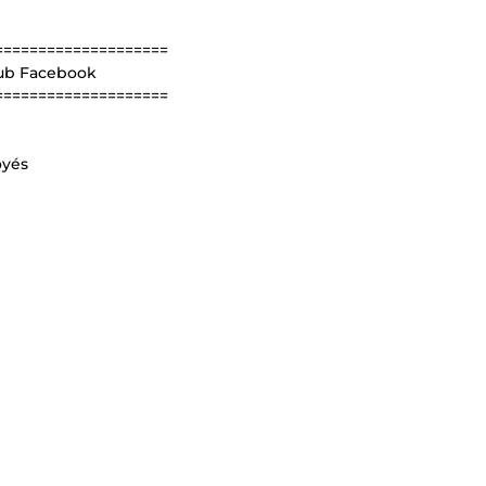
====================
Pub Facebook
====================
oyés