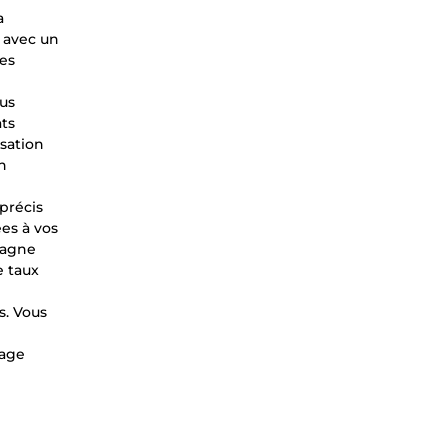
a
e avec un
ies
ous
ts
isation
n
 précis
ées à vos
pagne
e taux
s. Vous
page