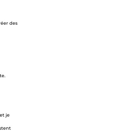
réer des
te.
et je
stent