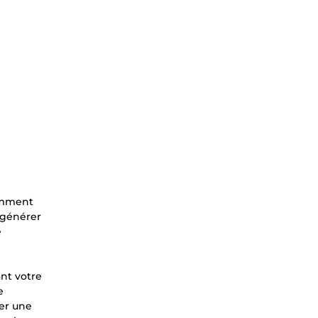
tamment
à générer
é
ant votre
e
er une