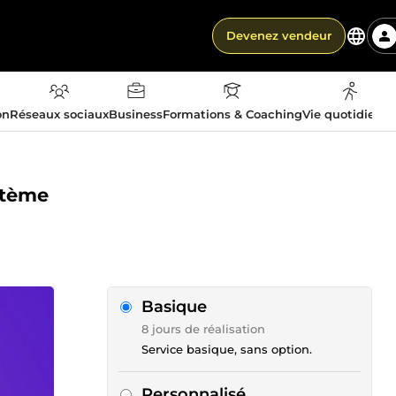
Devenez vendeur
on
Réseaux sociaux
Business
Formations & Coaching
Vie quotidienn
stème
Basique
8 jours de réalisation
Service basique, sans option.
Personnalisé