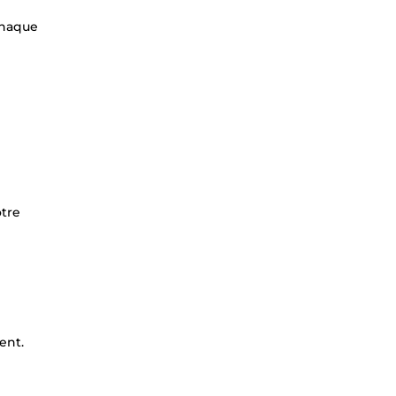
chaque
otre
ent.