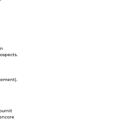
on
ospects.
iement).
ournit
 encore