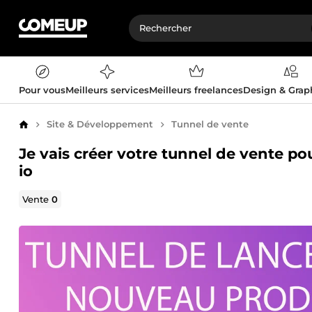
Pour vous
Meilleurs services
Meilleurs freelances
Design & Gra
Site & Développement
Tunnel de vente
Accueil
Je vais créer votre tunnel de vente 
io
Vente
0