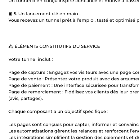
Un tunnel bien conçu inspire confiance et motive à passer 
▣ 5. Un lancement clé en main :
Vous recevez un tunnel prêt à l’emploi, testé et optimisé 
⁂ ÉLÉMENTS CONSTITUTIFS DU SERVICE
Votre tunnel inclut :
Page de capture : Engagez vos visiteurs avec une page conçu
Page de vente : Présentez votre produit avec des argumen
Page de paiement : Une interface sécurisée pour transforme
Page de remerciement : Fidélisez vos clients dès leur prem
(avis, partages).
Chaque composant a un objectif spécifique :
Les pages sont conçues pour capter, informer et convainc
Les automatisations gèrent les relances et renforcent l’
Les intégrations simplifient la gestion des paiements et du 