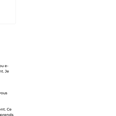
ou e-
t. Je
vous
ent. Ce
omprends