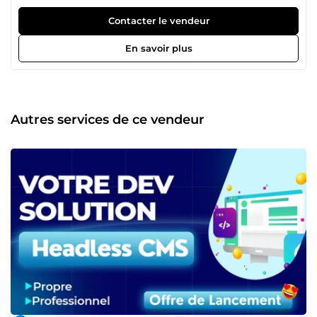
modernité ? Tu es au bon endroit. 🎯 Autodidacte
passionné, j’ai appris React pour résoudre mes propres
Contacter le vendeur
frustrations sur le web. Aujourd’hui, j’aide les autres à ne
plus en avoir. Je transforme des maquettes (Figma, Adobe
En savoir plus
XD…) ou des idées floues en interfaces React.js robustes,
modulaires et scalables. 🧰 Ce que je maîtrise : • React.js,
Next.js, Tailwind CSS, Redux Toolkit, React Query •
Intégration d’API REST/GraphQL • Authentification, routing,
dashboard, formulaires dynamiques • Déploiement (Vercel,
Autres services de ce vendeur
Netlify, Firebase, Cloudflare) 🔥 Mes atouts : • Code propre,
structuré, documenté • Collaboration fluide (Slack, Notion,
GitHub…) • Suivi transparent (sprints, revues, feedback) •
Disponibilité réelle + réactivité 💡 J’ai accompagné des
freelances et particuliers à créer ou refondre leur app
React, avec toujours la même promesse : performance,
qualité et simplicité. 👉 Tu veux un frontend qui tient la
route ? Je suis là pour coder ce que tu imagines — et
même mieux. 🎯 Mon portfolio ici : https://brandy-the-
dev.pages.dev/