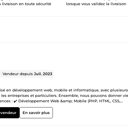
a livraison en toute sécurité
lorsque vous validez la livraison
Vendeur depuis
Juil. 2023
alisé en développement web, mobile et informatique, avec plusieurs
les entreprises et particuliers. Ensemble, nous pouvons donner vie
tences : ✔️ Développement Web &amp; Mobile (PHP, HTML, CSS,
️ Gestion de bases de données &amp; Optimisation de performances
 offres, je peux concevoir une solution adaptée.
 vendeur
En savoir plus