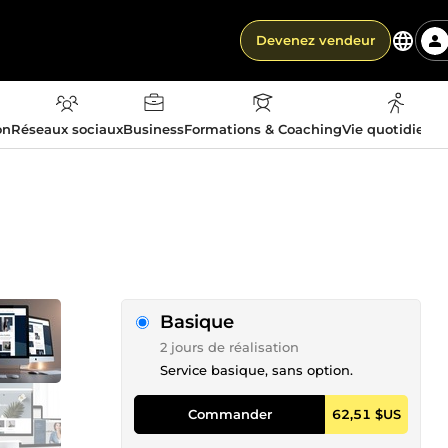
Devenez vendeur
on
Réseaux sociaux
Business
Formations & Coaching
Vie quotidienn
Basique
2 jours de réalisation
Service basique, sans option.
Commander
62,51 $US