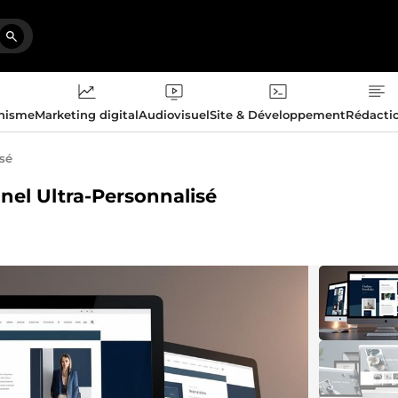
phisme
Marketing digital
Audiovisuel
Site & Développement
Rédacti
isé
nnel Ultra-Personnalisé