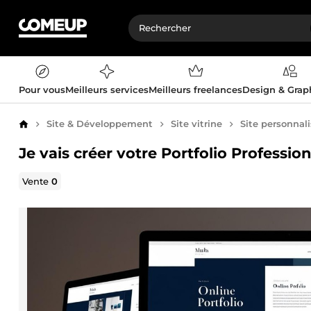
Pour vous
Meilleurs services
Meilleurs freelances
Design & Gra
Site & Développement
Site vitrine
Site personnal
Accueil
Je vais créer votre Portfolio Professio
Vente
0