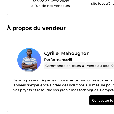
service de votre choix
site jusqu’à l
à l’un de nos vendeurs
À propos du vendeur
Cyrille_Mahougnon
Performance
Commande en cours
0
Vente au total
0
Je suis passionné par les nouvelles technologies et spéci
années d’expérience à créer des solutions sur mesure pour 
vos projets et résoudre vos problèmes techniques. Compé
JavaScript) ✔️ Automatisation &amp; Scripts sur mesure ✔
vous avez un besoin particulier qui ne figure pas dans mes
Contacter le