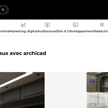
phisme
Marketing digital
Audiovisuel
Site & Développement
Rédacti
raux avec archicad