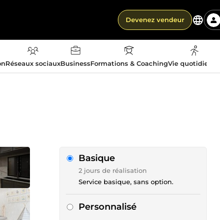
Devenez vendeur
on
Réseaux sociaux
Business
Formations & Coaching
Vie quotidienn
Basique
2 jours de réalisation
Service basique, sans option.
Personnalisé