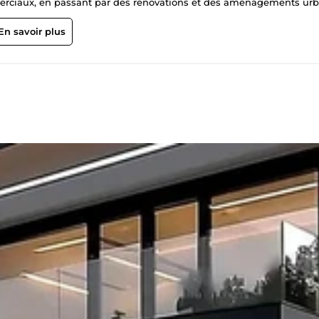
erciaux, en passant par des rénovations et des aménagements urb
e m'efforce de comprendre les besoins uniques de chaque client, afi
thétique, fonctionnalité et durabilité. Je maîtrise les outils de
En savoir plus
r ordinateur, ce qui me permet de visualiser et de présenter mes id
onstamment à l'affût des dernières tendances et technologies dans l
ruction écologique et de smart building. Je crois fermement que
emporains, mais aussi anticiper les défis futurs. Si vous êtes à la
ns architecturales en réalité, n'hésitez pas à me contacter. Ensemb