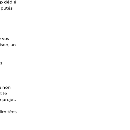
up dédié
réputés
e vos
ison, un
es
ra non
t le
 projet.
llimitées