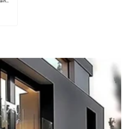
ains.
n de
ées
e
le,