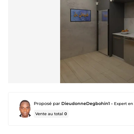
Proposé par
DieudonneDegbohin1
•
Expert en
Vente au total
0