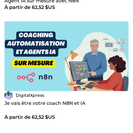
Agent IA sur mesure avec N8N
Ensemble, nous pouvons créer une présence en ligne qui
fera briller votre entreprise dans le monde numérique. Je
À partir de 62,52 $US
suis impatient de travailler avec vous pour faire passer
votre entreprise au niveau supérieur en ligne !
DigitalXpress
Je vais être votre coach N8N et IA
À partir de 62,52 $US