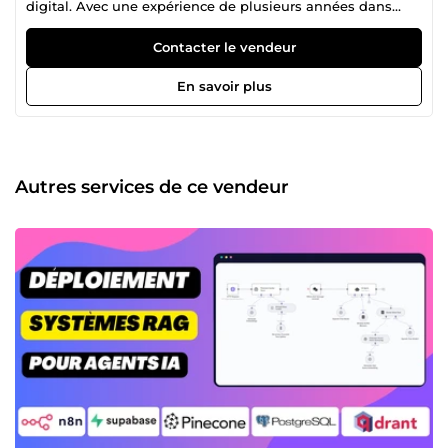
digital. Avec une expérience de plusieurs années dans
l'industrie, j'ai aidé de nombreuses entreprises et
entrepreneurs à réussir leur présence en ligne. 💼 Mes
Contacter le vendeur
Services En tant que freelance, je propose une gamme
complète de services pour vous aider à atteindre vos
En savoir plus
objectifs en ligne : 🤖 Automatisation et création d'agents
IA Ma passion pour l'intelligence artificielle et
l'automatisation m'a conduit à maîtriser des outils de
pointe tels que Microsoft Power Automate, UiPath, n8n,
Make.com, et Microsoft Copilot. J'utilise ces technologies
Autres services de ce vendeur
pour automatiser les processus métier, améliorer
l'efficacité opérationnelle et exploiter la puissance des
données grâce à des solutions d'IA générative et des
entrepôts de données modernes. 🌐 Création de Sites Web
et SEO Conception et développement de sites web
modernes et réactifs. Personnalisation et optimisation
pour une expérience utilisateur exceptionnelle. Intégration
de systèmes de gestion de contenu (CMS) pour une
gestion facile. Optimisation SEO des sites web pour
prendre les premières places dans Google 🚀 Marketing
Digital Stratégies de marketing en ligne sur mesure pour
augmenter la visibilité de votre entreprise. Gestion de
campagnes publicitaires efficaces sur les réseaux sociaux
et les moteurs de recherche. Analyse des performances et