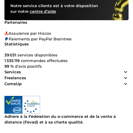
création. Son attachement à l’écriture dramatique date
Notre service clients est à votre disposition
d’aussi longtemps que son amour pour le jeu d’acteur et
sur notre
centre d’aide
pour la mise en scène. L’homme a également d’autres
casquettes bien assumées : voix off, scénariste, directeur
Partenaires
d’acteurs… L’avènement de la COVID-19 ayant fermé les
théâtres, Kocou s’est demandé comment il pouvait
Assurance par Hiscox
continuer à raconter des histoires. Après 23 années de
Paiements par PayPal Braintree
pratique théâtrale, il se forme à la rédaction web, puis au
Statistiques
copywriting. Il découvre alors qu’il pouvait vivre plusieurs
de ses passions à la fois : la vente, la création de récits
39 031
services disponibles
croustillants et son amour pour les chiens. En 2022, Kocou
1 335 119
commandes effectuées
se met à accompagner les entrepreneurs du secteur canin
99 %
d’avis positifs
en leur créant des pages de ventes et des pages « à
Services
propos ». Goûtez à ses services, et vous ne vous en
Freelances
séparerez jamais.
ComeUp
Adhère à la Fédération du e-commerce et de la vente à
distance (Fevad) et à sa charte qualité.