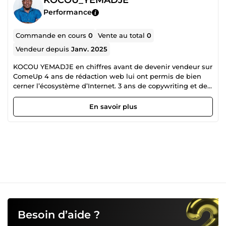
KOCOU_YEMADJE
Performance
Commande en cours
0
Vente au total
0
Vendeur depuis
Janv. 2025
KOCOU YEMADJE en chiffres avant de devenir vendeur sur
ComeUp 4 ans de rédaction web lui ont permis de bien
cerner l’écosystème d’Internet. 3 ans de copywriting et de
storytelling ont affermi son utilisation des outils de
persuasion pour vous aider à vendre. 2357 textes (articles
En savoir plus
de blog, fiches produit, articles de catégorie, pages de
vente, page à propos, séquences e-mails, etc.) rédigés
principalement pour quatre agences de juin 2021 à octobre
2024. Toutes thématiques confondues. 23 années de scène
et d’écriture théâtrale lui ont donné la maîtrise de la
construction d’une histoire poignante, crédible et
hautement émotionnelle. Belle arme pour un storytelling
qui convertit. Né en 1974 au Bénin, Kocou YEMADJE est
une figure bien connue du théâtre en Afrique. L’ancien
metteur en scène du Théâtre National du Bénin a
parcouru les scènes du continent et celles d’Europe à
Besoin d’aide ?
travers tournées artistiques, festivals et résidences de