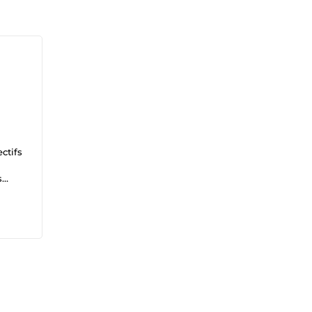
ctifs
s
du
? 🔹
Vous