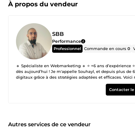
À propos du vendeur
SBB
Performance
Professionnel
Commande en cours
0
🔹 Spécialiste en Webmarketing 🔹 ⭐ +6 ans d’expérience ⭐ 
dès aujourd’hui ! Je m'appelle Souhayl, et depuis plus de 
digitaux grâce à des stratégies adaptées et efficaces. Vo
publicitaires (Facebook Ads, Google Ads) ✔️ Conception de
maximiser vos conversions ✔️ Automatisation et ciblage eff
Contacter le
secteur, je veille à vous proposer des solutions innovantes 
Un professionnel certifié et reconnu pour son sérieux 🔹 De
Disponible 7j/7 pour vous accompagner à chaque étape de v
avez un projet en tête ? Contactez-moi dès maintenant, et
Autres services de ce vendeur