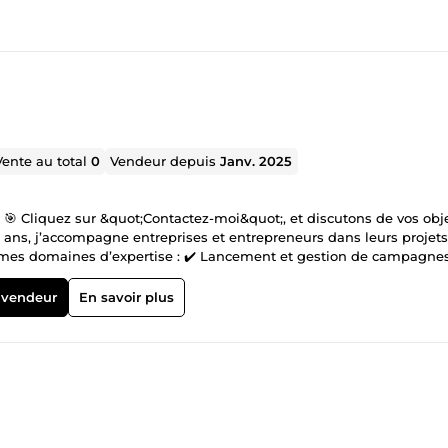
Vente au total
0
Vendeur depuis
Janv. 2025
🎯 Cliquez sur &quot;Contactez-moi&quot;, et discutons de vos obje
6 ans, j’accompagne entreprises et entrepreneurs dans leurs projets
ici mes domaines d’expertise : ✔️ Lancement et gestion de campagne
 sites web performants et sur mesure ✔️ Rédaction persuasive pour
icace du marketing par e-mail Toujours à l’écoute des évolutions 
 vendeur
En savoir plus
et adaptées à vos besoins spécifiques. Pourquoi travailler avec moi 
s résultats concrets et mesurables pour atteindre vos objectifs 🔹
otre projet 🔹 Des réponses rapides et fiables à vos questions 💡 
 transformons ensemble vos idées en succès !