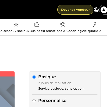
Devenez vendeur
on
Réseaux sociaux
Business
Formations & Coaching
Vie quotidienn
Basique
2 jours de réalisation
Service basique, sans option.
Personnalisé