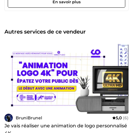
dynamiques : Style moderne, mots-clés en couleur.
En savoir plus
Habillage impactant : B-roll, effets sonores et transitions
rapides. 💎 Pourquoi me déléguer vos vidéos ? Gain de
temps absolu : Vous tournez, je gère toute la technique.
Format optimisé : Des vidéos pensées pour l'algorithme.
Fiabilité stricte : Délais respectés, zéro stress pour vous.
Autres services de ce vendeur
Déléguez le montage, concentrez-vous sur votre message.
Contactez-moi pour lancer notre première collaboration.
BruniBrunel
5,0
(6)
Je vais réaliser une animation de logo personnalisé