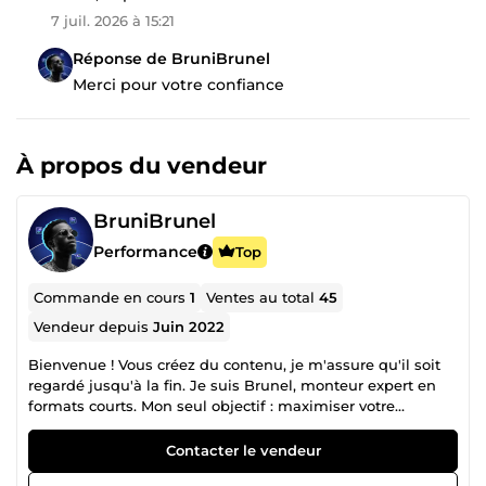
7 juil. 2026 à 15:21
Réponse de BruniBrunel
Merci pour votre confiance
À propos du vendeur
BruniBrunel
Performance
Top
Commande en cours
1
Ventes au total
45
Vendeur depuis
Juin 2022
Bienvenue ! Vous créez du contenu, je m'assure qu'il soit
regardé jusqu'à la fin. Je suis Brunel, monteur expert en
formats courts. Mon seul objectif : maximiser votre
rétention et vous faire gagner du temps. 🎯 Ma Méthode
pour capter l'attention : Montage chirurgical : Zéro temps
Contacter le vendeur
mort, suppression de tous les blancs. Sous-titres