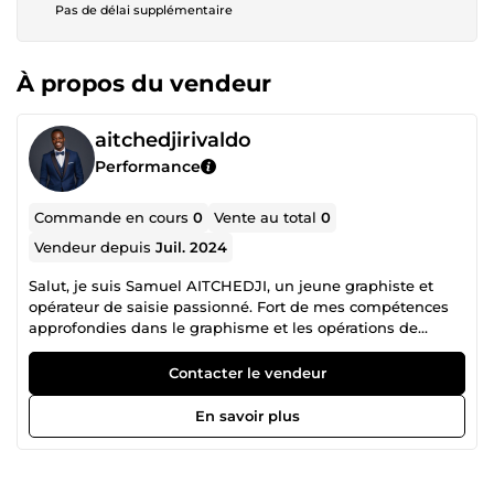
Pas de délai supplémentaire
À propos du vendeur
aitchedjirivaldo
Performance
Commande en cours
0
Vente au total
0
Vendeur depuis
Juil. 2024
Salut, je suis Samuel AITCHEDJI, un jeune graphiste et
opérateur de saisie passionné. Fort de mes compétences
approfondies dans le graphisme et les opérations de
service, je m'assure que chaque projet est visuellement
attrayant et optimisé pour répondre à vos besoins
Contacter le vendeur
spécifiques. En tant qu'opérateur de saisie, je vous garantis
un traitement rapide et précis de vos données, assurant
En savoir plus
ainsi une gestion efficace et sans erreur. Depuis 2019, j'ai
accumulé plus de 7 ans d'expérience dans le domaine. J'ai
pris le temps de me former en profondeur pour vous offrir