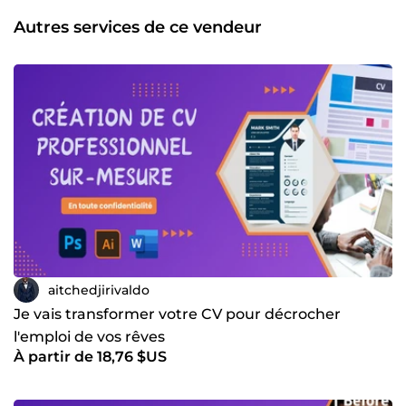
des services de qualité optimale. Si vous recherchez un
professionnel polyvalent capable de transformer vos idées
Autres services de ce vendeur
en réalité, je suis là pour vous accompagner. 💡 Faisons
équipe pour créer des solutions graphiques
exceptionnelles et percutantes ! 🔗 Découvrez mon profil
de développeur web
aitchedjirivaldo
Je vais transformer votre CV pour décrocher
l'emploi de vos rêves
À partir de 18,76 $US