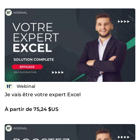
avancés Excel avancé &amp; automatisation (VBA, Power
Query, etc.) No-code / low-code (AppSheet Google et
autres) Analyse des besoins et conception fonctionnelle
Structuration de processus &amp; amélioration continue
Google Ads (tracking, conversion, optimisation) 🤝 Pourquoi
travailler avec moi ? Un seul interlocuteur du brief jusqu’à
la livraison Des solutions taillées sur mesure, jamais
génériques Une réelle compréhension des enjeux
business Communication claire, transparente et
professionnelle Accompagnement sincère : je vous
conseille même avant que vous commandiez Votre besoin
n’est ni « trop spécifique » ni « trop complexe ». S’il y a un
objectif clair, il existe une solution digitale adaptée.
Webinal
Je vais être votre expert Excel
À partir de 75,24 $US