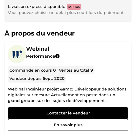
Livraison express disponible
EXPRESS
Vous pouvez choisir un délai plus court lors du paiement
À propos du vendeur
Webinal
Performance
Commande en cours
0
Ventes au total
9
Vendeur depuis
Sept. 2020
Webinal Ingénieur projet &amp; Développeur de solutions
digitales sur mesure Actuellement en poste dans un
grand groupe sur des sujets de développement
organisationnel, performance et structuration,
j’accompagne dirigeants, entreprises et indépendants
Contacter le vendeur
dans la création d’outils digitaux qui génèrent un vrai
impact. Mon profil est volontairement hybride : ✅ Une
En savoir plus
rigueur d’ingénieur (logique, fiabilité, scalabilité) ✅ Une
vision business centrée sur les résultats (gain de temps,