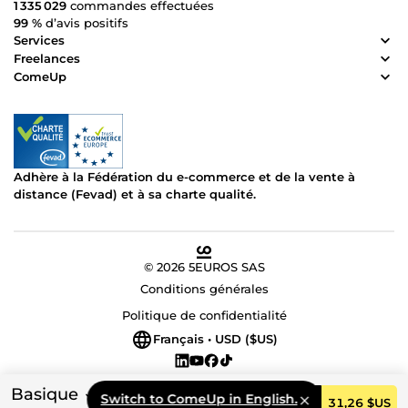
1 335 029
commandes effectuées
99 %
d’avis positifs
Services
Freelances
ComeUp
Adhère à la Fédération du e-commerce et de la vente à
distance (Fevad) et à sa charte qualité.
© 2026 5EUROS SAS
Conditions générales
Politique de confidentialité
Français • USD ($US)
Basique
Switch to ComeUp in English.
Commander
31,26 $US