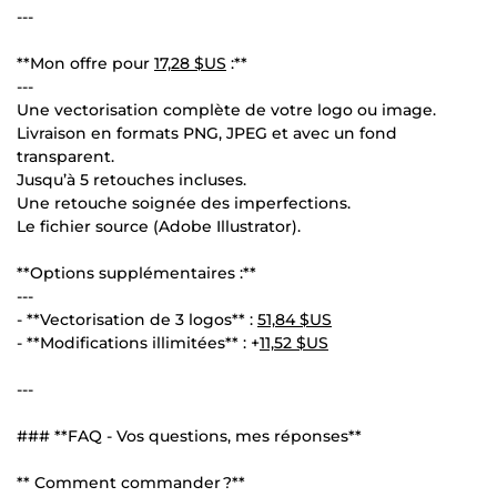
---
**Mon offre pour
17,28 $US
:**
---
Une vectorisation complète de votre logo ou image.
Livraison en formats PNG, JPEG et avec un fond
transparent.
Jusqu’à 5 retouches incluses.
Une retouche soignée des imperfections.
Le fichier source (Adobe Illustrator).
**Options supplémentaires :**
---
- **Vectorisation de 3 logos** :
51,84 $US
- **Modifications illimitées** : +
11,52 $US
---
### **FAQ - Vos questions, mes réponses**
** Comment commander ?**