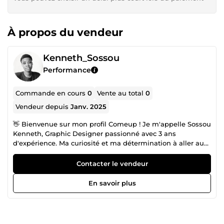
À propos du vendeur
Kenneth_Sossou
Performance
Commande en cours
0
Vente au total
0
Vendeur depuis
Janv. 2025
👋 Bienvenue sur mon profil Comeup ! Je m'appelle Sossou
Kenneth, Graphic Designer passionné avec 3 ans
d'expérience. Ma curiosité et ma détermination à aller au
bout des choses m'ont conduit à transformer ma passion
pour le design en une carrière enrichissante. Certifié par
Contacter le vendeur
Gunivers, je mets ma créativité et mon expertise au service
de vos projets. Je suis spécialisé dans : ✅ Création de logos
En savoir plus
uniques ✅ Branding sur mesure ✅ Design de flyers
captivants ✅ Miniatures YouTube impactantes ✅ Bannières
modernes et accrocheuses ✅ Affiches et covers
percutantes 🌟 Mon objectif ? Donner vie à vos idées avec