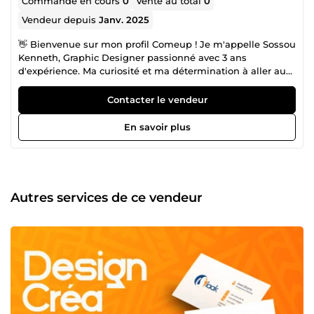
Commande en cours
0
Vente au total
0
Vendeur depuis
Janv. 2025
👋 Bienvenue sur mon profil Comeup ! Je m'appelle Sossou
Kenneth, Graphic Designer passionné avec 3 ans
d'expérience. Ma curiosité et ma détermination à aller au
bout des choses m'ont conduit à transformer ma passion
pour le design en une carrière enrichissante. Certifié par
Contacter le vendeur
Gunivers, je mets ma créativité et mon expertise au service
de vos projets. Je suis spécialisé dans : ✅ Création de logos
En savoir plus
uniques ✅ Branding sur mesure ✅ Design de flyers
captivants ✅ Miniatures YouTube impactantes ✅ Bannières
modernes et accrocheuses ✅ Affiches et covers
percutantes 🌟 Mon objectif ? Donner vie à vos idées avec
des designs qui reflètent votre identité et captivent votre
Autres services de ce vendeur
audience. Faites confiance à ma passion et à mon
expérience pour transformer votre vision en réalité. 🚀 Prêt
à collaborer ? Contactez-moi dès aujourd'hui et
démarquons votre marque ensemble !