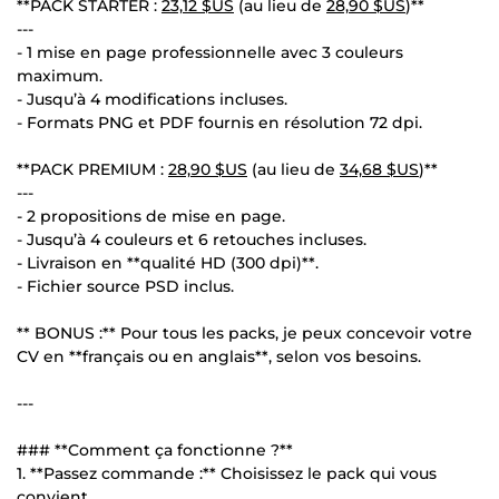
**PACK STARTER :
23,12 $US
(au lieu de
28,90 $US
)**
---
- 1 mise en page professionnelle avec 3 couleurs
maximum.
- Jusqu’à 4 modifications incluses.
- Formats PNG et PDF fournis en résolution 72 dpi.
**PACK PREMIUM :
28,90 $US
(au lieu de
34,68 $US
)**
---
- 2 propositions de mise en page.
- Jusqu’à 4 couleurs et 6 retouches incluses.
- Livraison en **qualité HD (300 dpi)**.
- Fichier source PSD inclus.
** BONUS :** Pour tous les packs, je peux concevoir votre
CV en **français ou en anglais**, selon vos besoins.
---
### **Comment ça fonctionne ?**
1. **Passez commande :** Choisissez le pack qui vous
convient.