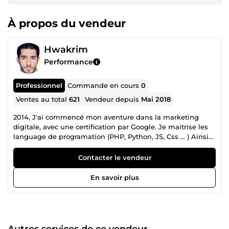
À propos du vendeur
Hwakrim
Performance
Professionnel
Commande en cours
0
Ventes au total
621
Vendeur depuis
Mai 2018
2014, J'ai commencé mon aventure dans la marketing
digitale, avec une certification par Google. Je maitrise les
language de programation (PHP, Python, JS, Css ... ) Ainsi
que le Web design, je réalise des sites web SUPER
Professionnels, 100% Responsives et Sécurisés qui vont
Contacter le vendeur
vous aider à générer des ventes, des leads. 7 Ans
d'éxperience comme un WebMaster, je gére plusieur sites
En savoir plus
web pour garder leurs bon classement sur Google.
Autres services de ce vendeur