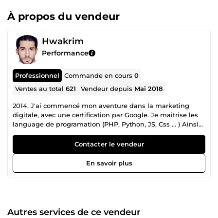
À propos du vendeur
Hwakrim
Performance
Professionnel
Commande en cours
0
Ventes au total
621
Vendeur depuis
Mai 2018
2014, J'ai commencé mon aventure dans la marketing
digitale, avec une certification par Google. Je maitrise les
language de programation (PHP, Python, JS, Css ... ) Ainsi
que le Web design, je réalise des sites web SUPER
Professionnels, 100% Responsives et Sécurisés qui vont
Contacter le vendeur
vous aider à générer des ventes, des leads. 7 Ans
d'éxperience comme un WebMaster, je gére plusieur sites
En savoir plus
web pour garder leurs bon classement sur Google.
Autres services de ce vendeur