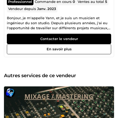
Professionnel
Commande en cours
0
Ventes au total
5
Vendeur depuis
Janv. 2023
Bonjour, je m'appelle Yann, et je suis un musicien et
ingénieur du son studio. Depuis plusieurs années, j'ai eu
l'opportunité de travailler sur différents projets musicaux,
podcasts, etc. en mettant mes compétences en
enregistrement, mixage, sound design et aide à la
Contacter le vendeur
réalisation à disposition. Je suis passionné par le domaine
audio et j'aime partager mon expertise pour aider les
En savoir plus
artistes à atteindre leurs objectifs. Je suis une personne
chaleureuse, et j'aimerais avoir l'opportunité de discuter de
votre projet avec vous. J'utilise des méthodologies
efficaces pour garantir que votre projet est réalisé avec
précision et à temps. Je suis expérimenté dans des outils
Autres services de ce vendeur
techniques tels que les logiciels de traitement audio, les
consoles de mixage, etc. et je suis toujours disposé à
apprendre de nouvelles techniques. Je vous invite à me
contacter pour discuter de vos besoins et établir un devis
qui correspond à votre projet. /!\ Du 1er au 31 mars,
promotion spéciale anniversaire : 1 prestation commandée,
la seconde à moitié prix via la fonction &quot;offre
personnalisée&quot; /!\