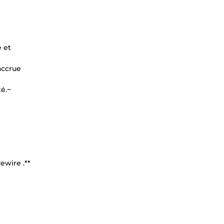
e et
accrue
té.~
ewire .**