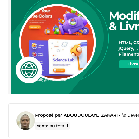
Proposé par
ABOUDOULAYE_ZAKARI
•
🚀 Déve
Vente au total
1