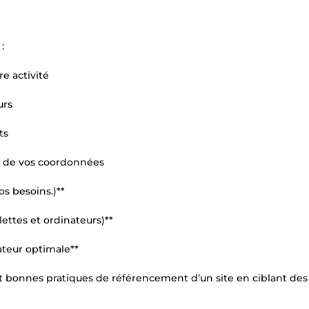
:
re activité
urs
ts
ge de vos coordonnées
os besoins.)**
ettes et ordinateurs)**
sateur optimale**
et bonnes pratiques de référencement d’un site en ciblant des