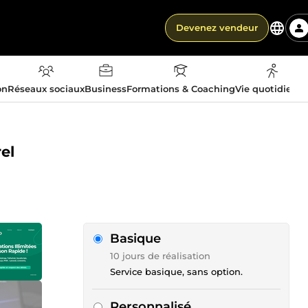
Devenez vendeur
on
Réseaux sociaux
Business
Formations & Coaching
Vie quotidienn
el
Basique
10 jours de réalisation
Service basique, sans option.
Personnalisé