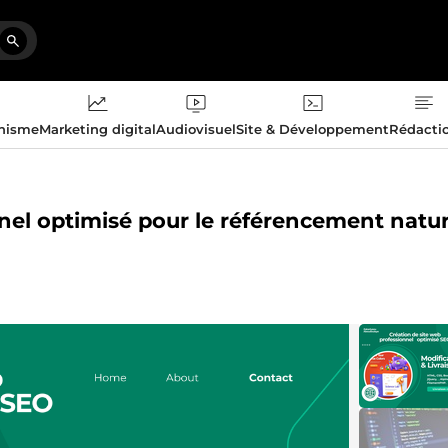
phisme
Marketing digital
Audiovisuel
Site & Développement
Rédacti
nnel optimisé pour le référencement natur