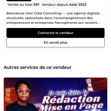
Ventes au total
397
Vendeur depuis
Août 2023
Bienvenue chez Clara Consulting — une agence digitale
structurée, spécialisée dans l'accompagnement des
entrepreneurs et entreprises francophones qui veulent
lancer, développer et faire croître leur activité en ligne.
Nous ne livrons pas de simples tâches. Nous construisons
Contacter le vendeur
des solutions qui durent. ━━━━━━━━━━━━━━━━━━━━━━ 🎯 CE
QUE NOUS FAISONS POUR VOUS
En savoir plus
━━━━━━━━━━━━━━━━━━━━━━ 📱 Développement
d'applications mobiles (Android &amp; iOS) 🌐 Création de
sites web &amp; boutiques e-commerce 📊 Études de
marché, business plans &amp; consulting 🚀 Facebook
Ads, tunnels de vente &amp; acquisition digitale 📚
Autres services de ce vendeur
Ebooks, présentations Canva &amp; contenus
professionnels 🎬 Montage vidéo publicitaire &amp;
réseaux sociaux ━━━━━━━━━━━━━━━━━━━━━━ 💡 POURQUOI
CHOISIR CLARA CONSULTING ? ━━━━━━━━━━━━━━━━━━━━━━
✔️ Une équipe pluridisciplinaire, pas un freelance isolé ✔️
Méthode structurée, livraisons rapides et soignées ✔️
Communication fluide à chaque étape du projet ✔️
Satisfaction client au cœur de chaque mission ✔️
Expérience solide depuis 2020, plus de 390 projets réalisés