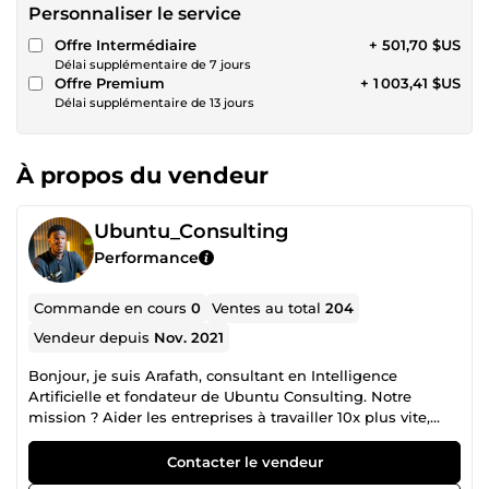
Personnaliser le service
Offre Intermédiaire
+ 501,70 $US
Délai supplémentaire de 7 jours
Offre Premium
+ 1 003,41 $US
Délai supplémentaire de 13 jours
À propos du vendeur
Ubuntu_Consulting
Performance
Commande en cours
0
Ventes au total
204
Vendeur depuis
Nov. 2021
Bonjour, je suis Arafath, consultant en Intelligence
Artificielle et fondateur de Ubuntu Consulting. Notre
mission ? Aider les entreprises à travailler 10x plus vite,
réduire leurs coûts et éliminer les tâches répétitives grâce
à des solutions IA et des systèmes digitaux réellement
Contacter le vendeur
opérationnels. La raison pour laquelle vous devez travailler