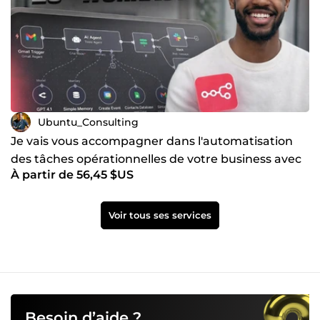
Ubuntu_Consulting
Je vais vous accompagner dans l'automatisation
des tâches opérationnelles de votre business avec
À partir de 56,45 $US
l'IA
Voir tous ses services
Besoin d’aide ?