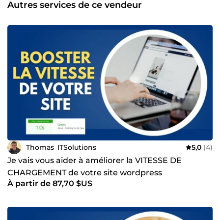
Autres services de ce vendeur
résolution de bugs ou d’erreurs sur WordPress et Shopify,
que ce soit pour un site web qui ne fonctionne pas
correctement, des problèmes de plugins, ou des
optimisations à réaliser pour améliorer vos performances.
Mes services incluent aussi : La personnalisation de
thèmes et plugins WordPress, pour que votre site
corresponde parfaitement à votre vision. L'optimisation de
vos sites web et boutiques pour un meilleur
référencement et une expérience utilisateur optimale. La
sécurisation de vos sites pour prévenir les attaques et
garantir leur bon fonctionnement. Mon objectif est simple :
vous offrir des solutions digitales fiables, efficaces et
adaptées à vos attentes. 👉 Contactez-moi dès aujourd'hui
pour discuter de vos projets et trouver ensemble les
solutions qui feront la différence.
Thomas_ITSolutions
5,0
(4)
Je vais vous aider à améliorer la VITESSE DE
CHARGEMENT de votre site wordpress
À partir de 87,70 $US