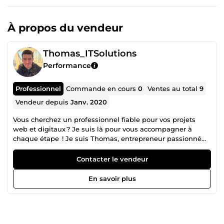
À propos du vendeur
Thomas_ITSolutions
Performance
Professionnel
Commande en cours
0
Ventes au total
9
Vendeur depuis
Janv. 2020
Vous cherchez un professionnel fiable pour vos projets
web et digitaux ? Je suis là pour vous accompagner à
chaque étape ! Je suis Thomas, entrepreneur passionné
par le digital, spécialisé dans : La création de sites web
WordPress : des sites modernes, performants et
Contacter le vendeur
entièrement personnalisés pour répondre à vos besoins.
La conception de boutiques en ligne Shopify : démarrez ou
En savoir plus
développez votre activité e-commerce avec une boutique
optimisée et esthétique. L'email marketing : mise en place
et automatisation de vos campagnes via Systeme.io pour
capturer des leads et booster vos conversions. Mais ce
n’est pas tout ! Je peux également vous aider dans la