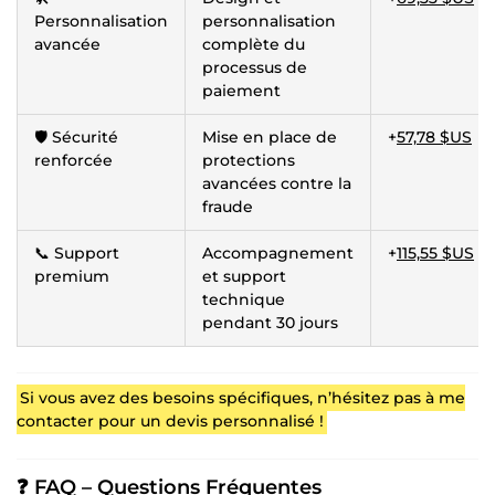
Personnalisation
personnalisation
avancée
complète du
processus de
paiement
🛡 Sécurité
Mise en place de
+
57,78 $US
renforcée
protections
avancées contre la
fraude
📞 Support
Accompagnement
+
115,55 $US
premium
et support
technique
pendant 30 jours
Si vous avez des besoins spécifiques, n’hésitez pas à me
contacter pour un devis personnalisé !
❓ FAQ – Questions Fréquentes