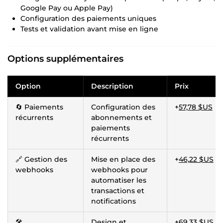
Google Pay ou Apple Pay)
Configuration des paiements uniques
Tests et validation avant mise en ligne
Options supplémentaires
Option
Description
Prix
🔄 Paiements
Configuration des
+
57,78 $US
récurrents
abonnements et
paiements
récurrents
🔗 Gestion des
Mise en place des
+
46,22 $US
webhooks
webhooks pour
automatiser les
transactions et
notifications
🛠
Design et
+
69,33 $US