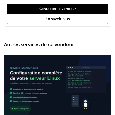
chaque projet du début à la fin, tout en maintenant une
communication régulière pour vous tenir informé de
Contacter le vendeur
l'avancement. Voici un aperçu de mes compétences et
services : • Administration Systèmes et Réseaux •
En savoir plus
Cybersécurité : Mise en place de solutions pour sécuriser
vos données, gestion des risques, détection d'intrusion et
réponse aux incidents. • Automatisation de scripts :
Création de scripts pour automatiser les processus
répétitifs et améliorer l'efficacité des opérations
Autres services de ce vendeur
informatiques. • Surveillance et optimisation des
performances du système • Conformité et gestion des
risques • Support technique et dépannage : Fourniture
d'une assistance en cas de pannes ou de problèmes de
connectivité réseau.