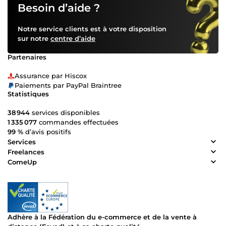
Besoin d’aide ?
Notre service clients est à votre disposition
sur notre
centre d’aide
Partenaires
Assurance par Hiscox
Paiements par PayPal Braintree
Statistiques
38 944
services disponibles
1 335 077
commandes effectuées
99 %
d’avis positifs
Services
Freelances
ComeUp
Adhère à la Fédération du e-commerce et de la vente à