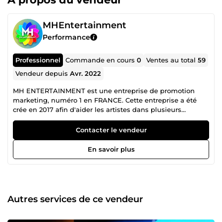
MHEntertainment
Performance
Professionnel
Commande en cours
0
Ventes au total
59
Vendeur depuis
Avr. 2022
MH ENTERTAINMENT est une entreprise de promotion
marketing, numéro 1 en FRANCE. Cette entreprise a été
crée en 2017 afin d'aider les artistes dans plusieurs
domaines, donc le cinéma, mode, musique (...) Nous
mettons à disposition des artistes et des labels les
Contacter le vendeur
packages suivants : Promotion des plateformes de
streaming, Promotion vers les Sites, Blogs Musicaux, Media
En savoir plus
Radio, Media TV, Presse, Promotion Clubs DJs | Promotion
Radio | Promotion musicale | Visibilité sur YouTube, Spotify
et les autres réseaux de diffusion | Augmentation des
vues, likes et abonnés sur votre chaîne. Une vraie
exposition auprès d'une audience ciblée pour faire
Autres services de ce vendeur
connaître sa musique‎ ! Découvrez toutes nos offres
promotionnelles ici. L'usage des réseaux sociaux est