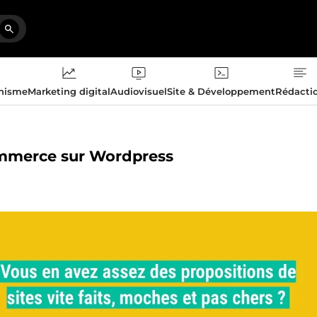
phisme
Marketing digital
Audiovisuel
Site & Développement
Rédacti
-commerce sur Wordpress