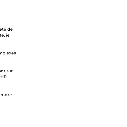
iété de
té, je
omplexes
ant sur
PHP,
rendre