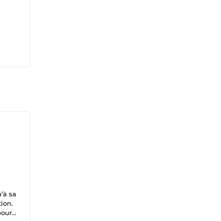
’à sa
tion.
pour