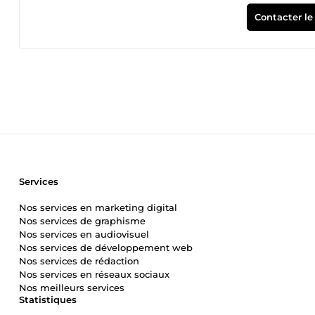
customiser des plugins existants et pour gérer des bases 
delà de mes simples capacités techniques et graphiques, j
Contacter le
à rewriter ou même à prendre en charge une partie du con
mettre au service de son activité un site web (site vitrine
un design élégant, totalement responsive, pour une Expérie
réalise pour votre compte : Réservation du nom de domaine + hébergeur, puis mise en ligne Installation de WordPress + thème
Divi (licence gratuite à vie) + plugins indispensables Ela
graphisme, typos, couleurs, etc.) Selon ce travail en comm
articles Customisation élevée pour un site unique et sur 
shortcode, gestion de base de données) Sécurisation, optimi
–&gt; Après la mise en ligne, possibilité de maintenance du s
forfaits (annuels, mensuels ou à la carte)
Services
Nos services en marketing digital
Nos services de graphisme
Nos services en audiovisuel
Nos services de développement web
Nos services de rédaction
Nos services en réseaux sociaux
Nos meilleurs services
Statistiques