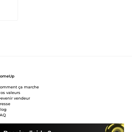
 Au-
uvent
de
e et
, je
ntenu,
es,
u site
ComeUp
omment ça marche
os valeurs
evenir vendeur
resse
log
FAQ