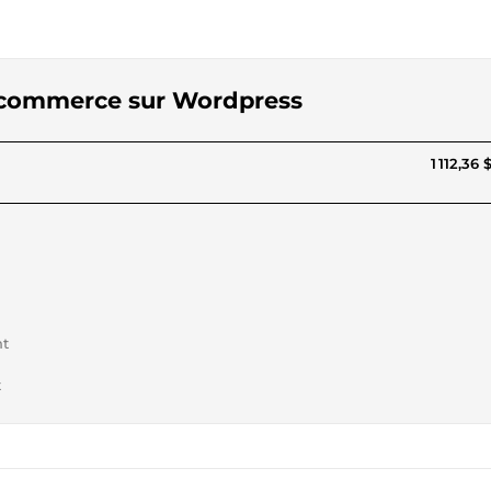
 e-commerce sur Wordpress
1 112,36
nt
t