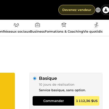
Devenez vendeur
on
Réseaux sociaux
Business
Formations & Coaching
Vie quotidienn
Basique
10 jours de réalisation
Service basique, sans option.
Commander
1 112,36 $US