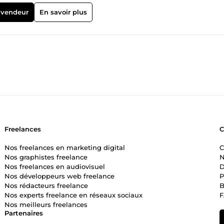
de données, afin de répondre précisément aux attentes des clients.
’ai également une certaine aisance d‘écriture qui m‘amène très so
 vendeur
En savoir plus
tenu rédactionnel d‘un site. Mon ambition est pour chaque client 
 ou e-commerce) qui lui ressemble, fondé sur une architecture simpl
nce Utilisateur optimale. Responsable de votre projet web de A à Z
boration en commun des pages (nombre, structure, répartition du co
un ou de vos éventuelles maquettes, intégration des pages, templat
mesure (Custom Post Type, ACF, codage en PHP de tout type de
sation rapidité, SEO Formation à la gestion &amp; à l’utilisation d
ite (mises à jour, corrections de bugs, sécurité, etc.) selon divers
Freelances
Nos freelances en marketing digital
C
Nos graphistes freelance
N
Nos freelances en audiovisuel
D
Nos développeurs web freelance
P
Nos rédacteurs freelance
B
Nos experts freelance en réseaux sociaux
Nos meilleurs freelances
Partenaires